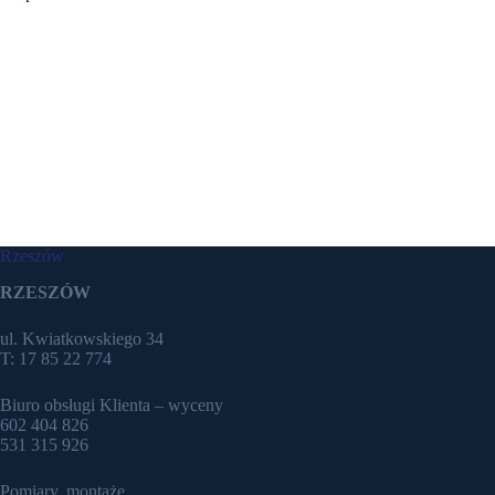
Rzeszów
RZESZÓW
ul. Kwiatkowskiego 34
T: 17 85 22 774
Biuro obsługi Klienta – wyceny
602 404 826
531 315 926
Pomiary, montaże