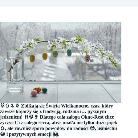
🐰🥚🌷🌞 Zbliżają się Święta Wielkanocne, czas, który
zawsze kojarzy się z tradycją, rodziną i… pysznym
jedzeniem! 🍴🍪🍷 Dlatego cała załoga Okno-Rest chce
życzyć Ci z całego serca, abyś miał/a nie tylko dużo jajek
🥚, ale również sporo powodów do radości 😊, uśmiechu
😀 i pozytywnych emocji 🤗.