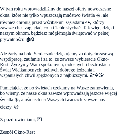
W tym roku wprowadziliśmy do naszej oferty nowoczesne
okna, które nie tylko wpuszczają mnóstwo światła ☀️, ale
również chronią przed wścibskimi sąsiadami 👀, którzy
zawsze chcą zaglądać, co u Ciebie słychać. Tak więc, dzięki
naszym oknom, będziesz mógł/mogła świętować w pełnej
prywatności! 🏠🔒
Ale żarty na bok. Serdecznie dziękujemy za dotychczasową
współpracę, zaufanie i za to, że zawsze wybieracie Okno-
Rest. Życzymy Wam spokojnych, radosnych i beztroskich
Świąt Wielkanocnych, pełnych dobrego jedzenia i
wspaniałych chwil spędzonych z najbliższymi. 🌸🌼🌺
Pamiętajcie, że po świętach czekamy na Wasze zamówienia,
bo wiemy, że nasze okna zawsze wprowadzają jeszcze więcej
światła ☀️, a uśmiech na Waszych twarzach zawsze nas
cieszy. 😊
Z pozdrowieniami, 💌
Zespół Okno-Rest