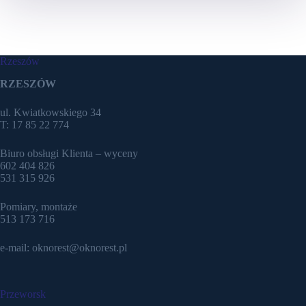
Rzeszów
RZESZÓW
ul. Kwiatkowskiego 34
T: 17 85 22 774
Biuro obsługi Klienta – wyceny
602 404 826
531 315 926
Pomiary, montaże
513 173 716
e-mail: oknorest@oknorest.pl
Przeworsk