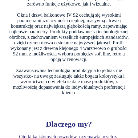
zarówno funkcje użytkowe, jak i wizualne.
Okna i drzwi balkonowe IV 92 cechują się wysokimi
parametrami izolacyjności cieplnej, masywną i trwałą
konstrukcją oraz największą głębokością ramy, zapewniając
najlepsze parametry. Produkty poddawane są technologicznej
obróbce, z zachowaniem wszelkich europejskich standardów,
dzięki czemu mowa o stolarce najwyższej jakości. Profil
wykonany jest z drewna klejonego 4 warstwowo o grubości
92 mm, z możliwością wyboru pomiędzy soft line, retro a
opcją w renowacji.
Zaawansowana technologia produkcyjna to jednak nie
wszystko- na uwagę zasługuje także bogata kolorystyka i
wzornictwo, co w efekcie daje masę produktów, z
możliwością dopasowania do indywidualnych preferencji
klienta.
Dlaczego my?
Oto kilka istotnych powodów, przemawiających za