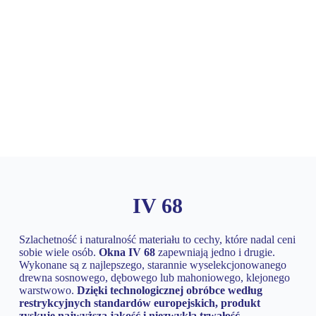
Kontakt
IV 68
Szlachetność i naturalność materiału to cechy, które nadal ceni
sobie wiele osób.
Okna IV 68
zapewniają jedno i drugie.
Wykonane są z najlepszego, starannie wyselekcjonowanego
drewna sosnowego, dębowego lub mahoniowego, klejonego
warstwowo.
Dzięki technologicznej obróbce według
restrykcyjnych standardów europejskich, produkt
zyskuje najwyższą jakość i niezwykłą trwałość.