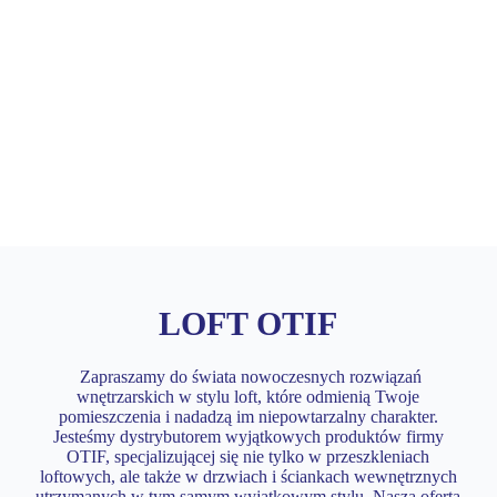
Kontakt
LOFT OTIF
Zapraszamy do świata nowoczesnych rozwiązań
wnętrzarskich w stylu loft, które odmienią Twoje
pomieszczenia i nadadzą im niepowtarzalny charakter.
Jesteśmy dystrybutorem wyjątkowych produktów firmy
OTIF, specjalizującej się nie tylko w przeszkleniach
loftowych, ale także w drzwiach i ściankach wewnętrznych
utrzymanych w tym samym wyjątkowym stylu. Nasza oferta