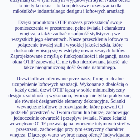
to nie tylko okna – to kompleksowe rozwiązania dla
miłośników industrialnego designu i loftowych aranżacji.
Dzięki produktom OTIF możesz przekształcić swoje
pomieszczenia w przestronne, pełne światła i charakteru
wnętrza, a także zadbać o spójność stylistyczną we
wszystkich jego elementach. Nasze przeszklenia loftowe to
połączenie trwałej stali i wysokiej jakości szkła, które
doskonale wpisują się w estetykę nowoczesnych loftów.
Zaprojektowane z myślą o funkcjonalności i elegancji, nasze
okna OTIF zapewnią Ci nie tylko niezrównaną jakość, ale
także nieograniczoną ilość światła naturalnego.
Drzwi loftowe oferowane przez naszą firmę to idealne
uzupełnienie loftowych aranżacji. Wykonane z dbałością o
każdy detal, drzwi OTIF łączą w sobie minimalistyczny
design z solidnością wykonania, tworząc nie tylko praktyczne,
ale również designerskie elementy dekoracyjne. Ścianki
wewnętrzne loftowe to rozwiązanie, które pozwoli Ci
podzielić przestrzeń w Twoim domu lub biurze, zachowując
jednocześnie otwartość i przepływ światła. Nasze ścianki
wewnętrzne OTIF pozwalają na tworzenie intymnych stref w
przestrzeni, zachowując przy tym estetyczny charakter
wnętrza. Dlaczego warto wybrać naszą ofertę? Indywidualne