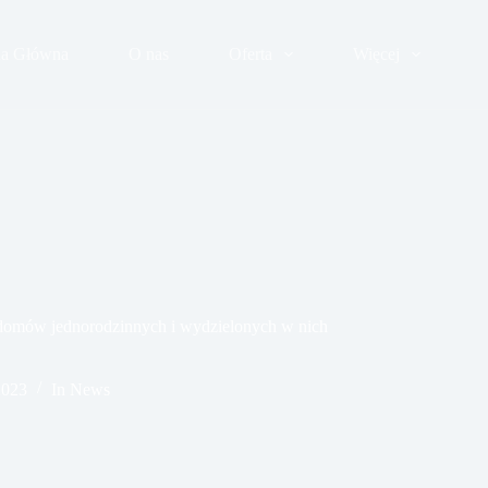
na Główna
O nas
Oferta
Więcej
 domów jednorodzinnych i wydzielonych w nich
2023
In
News