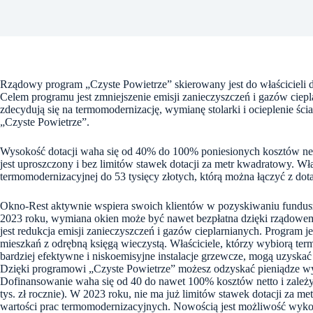
Rządowy program „Czyste Powietrze” skierowany jest do właścicieli
Celem programu jest zmniejszenie emisji zanieczyszczeń i gazów ciep
zdecydują się na termomodernizację, wymianę stolarki i ocieplenie śc
„Czyste Powietrze”.
Wysokość dotacji waha się od 40% do 100% poniesionych kosztów net
jest uproszczony i bez limitów stawek dotacji za metr kwadratowy. Wł
termomodernizacyjnej do 53 tysięcy złotych, którą można łączyć z dot
Okno-Rest aktywnie wspiera swoich klientów w pozyskiwaniu fundu
2023 roku, wymiana okien może być nawet bezpłatna dzięki rząd
jest redukcja emisji zanieczyszczeń i gazów cieplarnianych. Program 
mieszkań z odrębną księgą wieczystą. Właściciele, którzy wybiorą 
bardziej efektywne i niskoemisyjne instalacje grzewcze, mogą uzyskać
Dzięki programowi „Czyste Powietrze” możesz odzyskać pieniądze wyd
Dofinansowanie waha się od 40 do nawet 100% kosztów netto i zależ
tys. zł rocznie). W 2023 roku, nie ma już limitów stawek dotacji za m
wartości prac termomodernizacyjnych. Nowością jest możliwość wyko