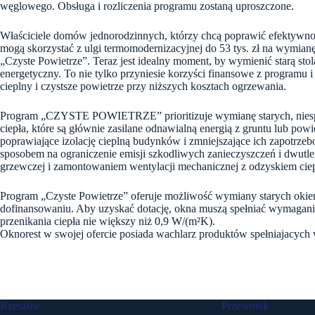
węglowego. Obsługa i rozliczenia programu zostaną uproszczone.
Właściciele domów jednorodzinnych, którzy chcą poprawić efektywno
mogą skorzystać z ulgi termomodernizacyjnej do 53 tys. zł na wymian
„Czyste Powietrze”. Teraz jest idealny moment, by wymienić starą stola
energetyczny. To nie tylko przyniesie korzyści finansowe z programu 
cieplny i czystsze powietrze przy niższych kosztach ogrzewania.
Program „CZYSTE POWIETRZE” prioritizuje wymianę starych, niesp
ciepła, które są głównie zasilane odnawialną energią z gruntu lub powi
poprawiające izolację cieplną budynków i zmniejszające ich zapotrzeb
sposobem na ograniczenie emisji szkodliwych zanieczyszczeń i dwutle
grzewczej i zamontowaniem wentylacji mechanicznej z odzyskiem ciep
Program „Czyste Powietrze” oferuje możliwość wymiany starych okien
dofinansowaniu. Aby uzyskać dotację, okna muszą spełniać wymagan
przenikania ciepła nie większy niż 0,9 W/(m²K).
Oknorest w swojej ofercie posiada wachlarz produktów spełniajacyc
Rzeszów
Przeworsk