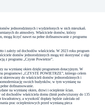
 domów jednorodzinnych i wydzielonych w nich mieszkań.
larnianych do atmosfery. Właściciele domów, którzy
ian, mogą liczyć nawet na pełne dofinansowanie z programu
to i zależy od dochodów właściciela. W 2023 roku program
aściciele domów jednorodzinnych mogą też skorzystać z ulgi
acją z programu „Czyste Powietrze”.
szy na wymianę okien dzięki programom dotacyjnym. W
owemu programowi „CZYSTE POWIETRZE”, którego celem
jest skierowany do właścicieli domów jednorodzinnych i
termomodernizację swoich budynków, w tym wymianę na
 pełne dofinansowanie.
ane na wymianę okien, drzwi i ocieplenie ścian.
y od dochodów właściciela domu (limit podwyższony do 135
etr kwadratowy, a wysokość dopłaty będzie zależała od
nania prac ociepleniowych przed wymianą pieca