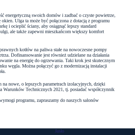
ść energetyczną swoich domów i zadbać o czyste powietrze,
ę okien. Ulga ta może być połączona z dotacją z programu
rkę i ocieplić ściany, aby osiągnąć lepszy standard
i ulgi, ale także zapewni mieszkańcom większy komfort
rawnych kotłów na paliwa stałe na nowoczesne pompy
etrza. Dofinansowanie jest również udzielane na działania
owanie na energię do ogrzewania. Taki krok jest skutecznym
nku węgla. Można połączyć go z modernizacją instalacji
ła.
 na nowe, o lepszych parametrach izolacyjnych, dzięki
ia Warunków Technicznych 2021, tj. posiadać współczynnik
h wymogi programu, zapraszamy do naszych salonów
Jasło