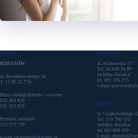
Rzeszów
Przeworsk
RZESZÓW
ul. Krakowska 17
Tel. 16 648 28 89
mobilny doradca:
ul. Kwiatkowskiego 34
tel. 691 266 255
T: 17 85 22 774
e-mail: przeworsk@o
Biuro obsługi Klienta – wyceny
602 404 826
Krosno
531 315 926
ul. Czajkowskiego 9
Pomiary, montaże
Tel. 510 706 110
513 173 716
mobilny doradca:
tel. 883 606 609
e-mail: oknorest@wp
e-mail: oknorest@oknorest.pl