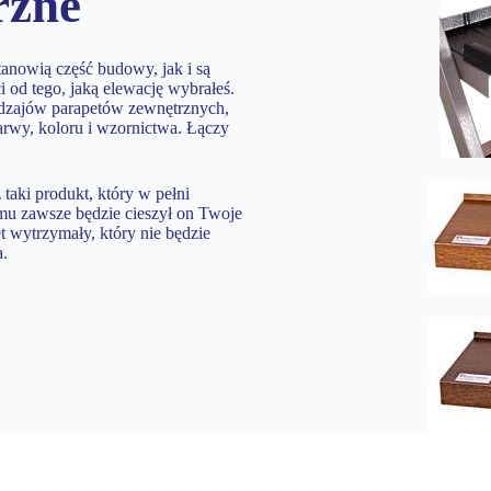
rzne
tanowią część budowy, jak i są
i od tego, jaką elewację wybrałeś.
odzajów parapetów zewnętrznych,
barwy, koloru i wzornictwa. Łączy
 taki produkt, który w pełni
mu zawsze będzie cieszył on Twoje
t wytrzymały, który nie będzie
a.