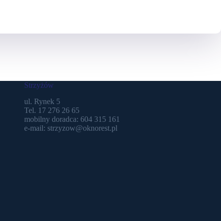
Strzyżów
ul. Rynek 5
Tel. 17 276 26 65
mobilny doradca: 604 315 161
e-mail: strzyzow@oknorest.pl