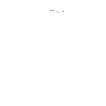
na Główna
O nas
Oferta
Więcej
ych