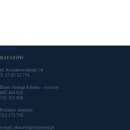
Rzeszów
RZESZÓW
ul. Kwiatkowskiego 34
T: 17 85 22 774
Biuro obsługi Klienta – wyceny
602 404 826
531 315 926
Pomiary, montaże
513 173 716
e-mail: oknorest@oknorest.pl