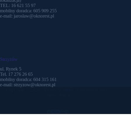
lokalizacja)
TEL: 16 621 55 97
mobilny doradca: 605 909 255
e-mail: jaroslaw@oknorest.pl
Strzyżów
ul. Rynek 5
Tel. 17 276 26 65
mobilny doradca: 604 315 161
e-mail: strzyzow@oknorest.pl
Copyright © 2026 - Motyw WordPress stworzony przez
Creative Themes