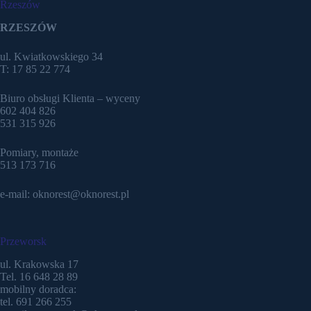
Rzeszów
RZESZÓW
ul. Kwiatkowskiego 34
T: 17 85 22 774
Biuro obsługi Klienta – wyceny
602 404 826
531 315 926
Pomiary, montaże
513 173 716
e-mail: oknorest@oknorest.pl
Przeworsk
ul. Krakowska 17
Tel. 16 648 28 89
mobilny doradca:
tel. 691 266 255