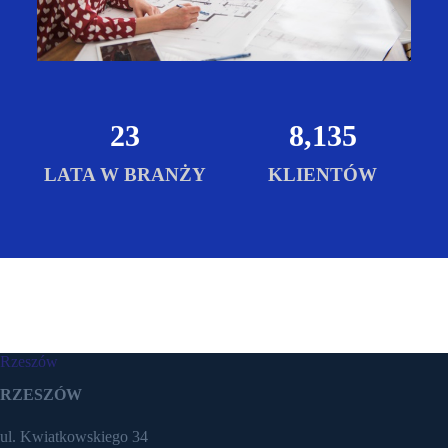
23
8,135
LATA W BRANŻY
KLIENTÓW
Rzeszów
RZESZÓW
ul. Kwiatkowskiego 34