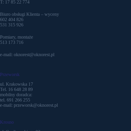
T: 17 85 22 774
Biuro obsługi Klienta – wyceny
602 404 826
531 315 926
Pomiary, montaże
513 173 716
e-mail: oknorest@oknorest.pl
Przeworsk
ul. Krakowska 17
Tel. 16 648 28 89
mobilny doradca:
tel. 691 266 255
e-mail: przeworsk@oknorest.pl
Krosno