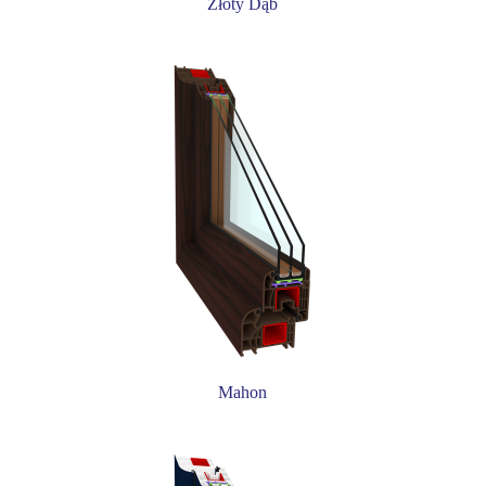
Złoty Dąb
Mahon